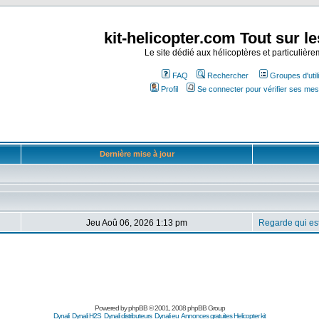
kit-helicopter.com Tout sur le
Le site dédié aux hélicoptères et particulière
FAQ
Rechercher
Groupes d'util
Profil
Se connecter pour vérifier ses me
Dernière mise à jour
Jeu Aoû 06, 2026 1:13 pm
Regarde qui est
Powered by
phpBB
© 2001, 2008 phpBB Group
Dynali
Dynali H2S
Dynali distributeurs
Dynali eu
Annonces gratuites
Helicopter kit