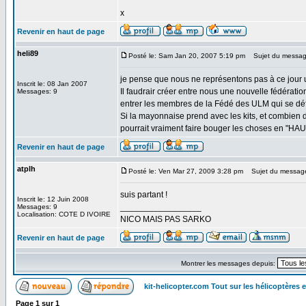
x
Revenir en haut de page
heli89
Posté le: Sam Jan 20, 2007 5:19 pm
Sujet du messag
je pense que nous ne représentons pas à ce jour un
Inscrit le: 08 Jan 2007
Il faudrair créer entre nous une nouvelle fédération
Messages: 9
entrer les membres de la Fédé des ULM qui se déf
Si la mayonnaise prend avec les kits, et combien 
pourrait vraiment faire bouger les choses en "HAU
Revenir en haut de page
atplh
Posté le: Ven Mar 27, 2009 3:28 pm
Sujet du messag
suis partant !
Inscrit le: 12 Juin 2008
_________________
Messages: 9
Localisation: COTE D IVOIRE
NICO MAIS PAS SARKO
Revenir en haut de page
Montrer les messages depuis:
kit-helicopter.com Tout sur les hélicoptères 
Page
1
sur
1