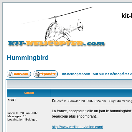
kit
Hummingbird
kit-helicopter.com Tout sur les hélicoptères 
Auteur
XBDT
Posté le: Sam Jan 20, 2007 3:24 pm
Sujet du messag
La france, acceptera t elle un jour le hummingbird?
Inscrit le: 20 Jan 2007
beaucoup plus encombrant...
Messages: 14
Localisation: Belgique
http://www.vertical-aviation.com/