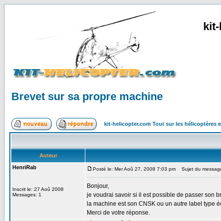
kit
Brevet sur sa propre machine
kit-helicopter.com Tout sur les hélicoptères 
Auteur
HenriRab
Posté le: Mer Aoû 27, 2008 7:03 pm
Sujet du message:
Bonjour,
Inscrit le: 27 Aoû 2008
je voudrai savoir si il est possible de passer son b
Messages: 1
la machine est son CNSK ou un autre label type éc
Merci de votre réponse.