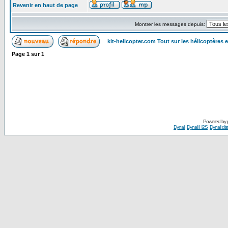
Revenir en haut de page
Montrer les messages depuis:
kit-helicopter.com Tout sur les hélicoptères 
Page
1
sur
1
Powered by
Dynali
Dynali H2S
Dynali dis